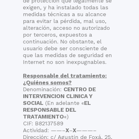
de protección que legalmente se
exigen, y ha instalado todas las
medidas técnicas a su alcance
para evitar la pérdida, mal uso,
alteración, acceso no autorizado
por terceros, expuestos a
continuación. No obstante, el
usuario debe ser consciente de
que las medidas de seguridad en
Internet no son inexpugnables.
Responsable del tratamiento:
¿Quiénes somos?
Denominación:
CENTRO DE
INTERVENCION CLINICA Y
SOCIAL
(En adelante «
EL
RESPONSABLE DEL
TRATAMIENTO
«)
CIF: B82137589
Actividad: ——–
X
–
X
———–
Dirección: c/ Agustín de Foxá, 25,