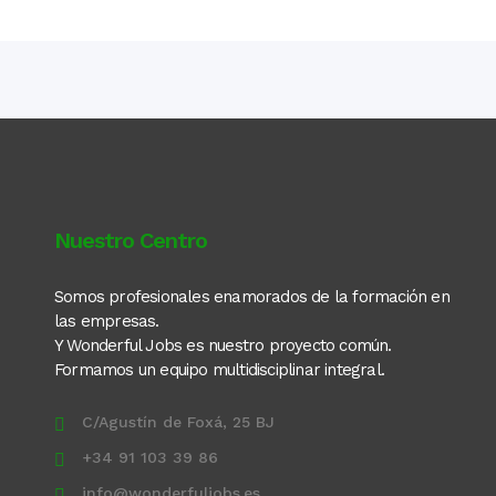
Nuestro Centro
Somos profesionales enamorados de la formación en
las empresas.
Y Wonderful Jobs es nuestro proyecto común.
Formamos un equipo multidisciplinar integral.
C/Agustín de Foxá, 25 BJ
+34 91 103 39 86
info@wonderfuljobs.es